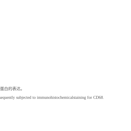
泵）蛋白的表达。
bsequently subjected to immunohistochemicalstaining for CD68.