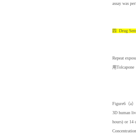
assay was per
四 Drug Se
Repeat exposu
用Tolcap
Figure6
3D human live
hours) or 14 
Concentration