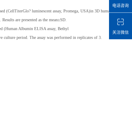
电话咨询
TiterGlo? luminescent assay, Promega, USA)in 3D human
8. Results are presented as the mean±SD.
n Albumin ELISA assay, Bethyl
关注微信
 culture period. The assay was performed in replicates of 3.