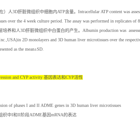
）人3D肝脏微组织中细胞内ATP含量。Intracellular ATP content was assessed (Cell
ssues over the 4 week culture period. The assay was performed in replicates of 
和人3D肝脏微组织中白蛋白的产生。Albumin production was assessed (Huma
Inc.,USA)in 2D monolayers and 3D human liver microtissues over the respective
resented as the mean±SD.
ression and CYP activity 基因表达和CYP活性
ion of phases I and II ADME genes in 3D human liver microtissues
组织中I和II阶段ADME基因mRNA的表达