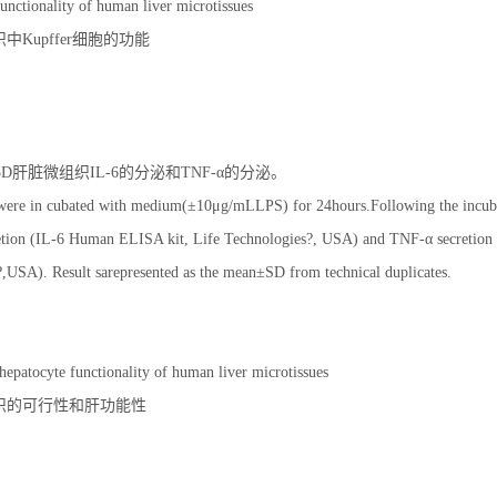
functionality of human liver microtissues
中Kupffer细胞的功能
：人3D肝脏微组织IL-6的分泌和TNF-α的分泌。
 were in cubated with medium(±10μg/mLLPS) for 24hours.Following the incuba
retion (IL-6 Human ELISA kit, Life Technologies?, USA) and TNF-α secretion
,USA). Result sarepresented as the mean±SD from technical duplicates.
 hepatocyte functionality of human liver microtissues
织的可行性和肝功能性