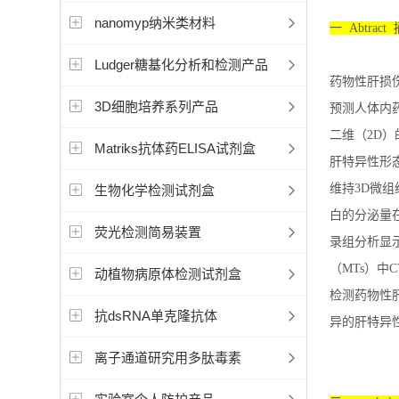
nanomyp纳米类材料
一 Abtract
Ludger糖基化分析和检测产品
药物性肝损
3D细胞培养系列产品
预测人体内药
二维（2D）
Matriks抗体药ELISA试剂盒
肝特异性形态
维持3D微组织
生物化学检测试剂盒
白的分泌量在
荧光检测简易装置
录组分析显
（MTs）中C
动植物病原体检测试剂盒
检测药物性肝
抗dsRNA单克隆抗体
异的肝特异
离子通道研究用多肽毒素