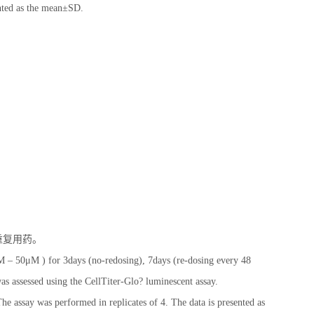
ented as the mean±SD.
织重复用药。
 – 50μM ) for 3days (no-redosing), 7days (re-dosing every 48
as assessed using the CellTiter-Glo? luminescent assay.
e assay was performed in replicates of 4. The data is presented as