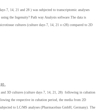
ys 7, 14, 21 and 28 ) was subjected to transcriptomic analyses
sing the Ingenuity? Path way Analysis software.The data is
crotissue cultures (culture days 7, 14, 21 o r28) compared to 2D
比较。
and 3D cultures (culture days 7, 14, 21, 28) following in cubation
wing the respective in cubation period, the media from 2D
ly subjected to LC/MS analyses (Pharmacelsus GmbH, Germany). The