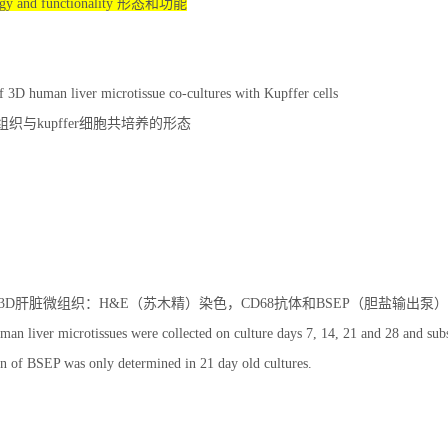
gy and functionality 形态和功能
3D human liver microtissue co-cultures with Kupffer cells
组织与kupffer细胞共培养的形态
 1：人3D肝脏微组织：H&E（苏木精）染色，CD68抗体和BSEP（胆盐输出
an liver microtissues were collected on culture days 7, 14, 21 and 28 and su
n of BSEP was only determined in 21 day old cultures.