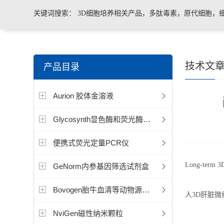
关键词搜索：
3D细胞培养相关产品，多肽毒素，原代细胞，
菌、病毒荧光定量PCR试剂盒，转基因检测仪器和耗材等。
技术文
产品目录
Aurion 胶体金溶液
Glycosynth显色酶和荧光酶底物
便携式荧光定量PCR仪
Long-term 3D 
GeNorm内参基因筛选试剂盒
Bovogen胎牛血清等动物源产品
人3D肝脏
NviGen磁性纳米颗粒