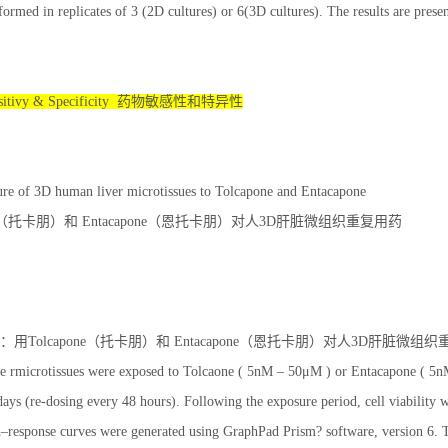
formed in replicates of 3 (2D cultures) or 6(3D cultures). The results are pres
nsitivy & Specificity 药物敏感性和特异性
re of 3D human liver microtissues to Tolcapone and Entacapone
one（托卡朋）和 Entacapone（恩托卡朋）对人3D肝脏微组织重复用药
（a）：用Tolcapone（托卡朋）和 Entacapone（恩托卡朋）对人3D肝脏微组
 rmicrotissues were exposed to Tolcaone ( 5nM – 50μM ) or Entacapone ( 5nM
days (re-dosing every 48 hours). Following the exposure period, cell viability w
–response curves were generated using GraphPad Prism? software, version 6. Th