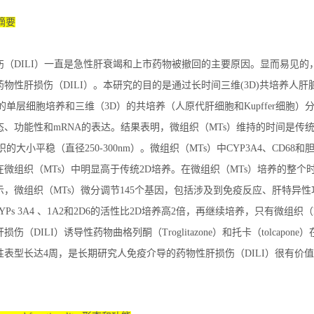
 摘要
伤（DILI）一直是急性肝衰竭和上市药物被撤回的主要原因。显而易见的
物性肝损伤（DILI）。本研究的目的是通过长时间三维(3D)共培养人
的单层细胞培养和三维（3D）的共培养（人原代肝细胞和Kupffer细胞
、功能性和mRNA的表达。结果表明，微组织（MTs）维持的时间是传统2D培养
的大小平稳（直径250-300nm）。微组织（MTs）中CYP3A4、CD68和胆盐输出泵蛋
微组织（MTs）中明显高于传统2D培养。在微组织（MTs）培养的整个
示，微组织（MTs）微分调节145个基因，包括涉及到免疫反应、肝特异
YPs 3A4 、1A2和2D6的活性比2D培养高2倍，再继续培养，只有微组织（
损伤（DILI）诱导性药物曲格列酮（Troglitazone）和托卡（tolca
性表型长达4周，是长期研究人免疫介导的药物性肝损伤（DILI）很有价