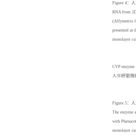
Figure 
RNA from 2D m
(Affymetrix G
presented as 
monolayer cul
CYP enzyme ac
人3D肝脏微
Figure 
The enzyme ac
with Phenace
monolayer cul