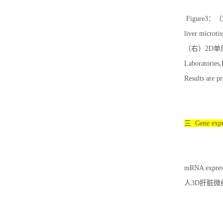
Figure3：（左
liver microti
（右）2D单层培养
Laboratories,
Results are p
三 Gene exp
mRNA express
人3D肝脏微