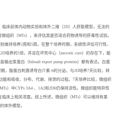
，临床前体内动物实验和体外二维（2D）人肝脏模型，无法的
肝脏微组织（MTs），来评估其是否适合药物诱导的肝毒性试验。
）分别维持培养2周和5周，在整个培养时期，系统性评估可行性、
的5倍，并且在坏死中心（necrotic core）的存在下，能
白（bilesalt export pump proteins）都有表达。白蛋
时期，脂蛋白刺激诱导白介素-6的分泌。与2D培养7天比较，转
性功能和吸收、分布、代谢、排泄的过程。7天培养比较，微组织
MTs）中CYPs 3A4 、1A2和2D6仍保持活性。微组织能特异性
pone）在临床上相关浓度。综上所述，微组织（MTs）可以维持有差
值的体外模型。