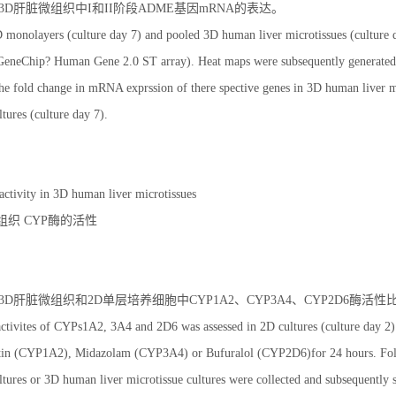
4：人3D肝脏微组织中I和II阶段ADME基因mRNA的表达。
onolayers (culture day 7) and pooled 3D human liver microtissues (culture da
eneChip? Human Gene 2.0 ST array). Heat maps were subsequently generated u
the fold change in mRNA exprssion of there spective genes in 3D human liver mi
tures (culture day 7).
tivity in 3D human liver microtissues
组织 CYP酶的活性
5：人3D肝脏微组织和2D单层培养细胞中CYP1A2、CYP3A4、CYP2D6酶活性
tivites of CYPs1A2, 3A4 and 2D6 was assessed in 2D cultures (culture day 2) 
tin (CYP1A2), Midazolam (CYP3A4) or Bufuralol (CYP2D6)for 24 hours. Follo
tures or 3D human liver microtissue cultures were collected and subsequent