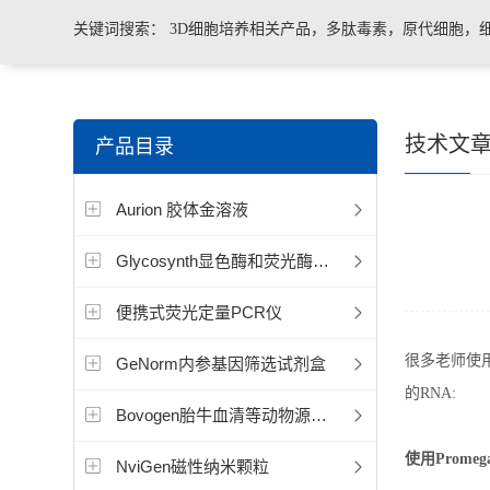
关键词搜索：
3D细胞培养相关产品，多肽毒素，原代细胞，
菌、病毒荧光定量PCR试剂盒，转基因检测仪器和耗材等。
技术文
产品目录
Aurion 胶体金溶液
Glycosynth显色酶和荧光酶底物
便携式荧光定量PCR仪
很多老师使用
GeNorm内参基因筛选试剂盒
的RNA:
Bovogen胎牛血清等动物源产品
使用Promega
NviGen磁性纳米颗粒