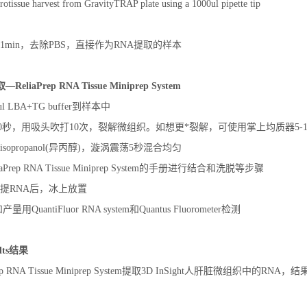
rotissue harvest from GravityTRAP plate using a 1000ul pipette tip
g离心1min，去除PBS，直接作为RNA提取的样本
liaPrep RNA Tissue Miniprep System
l LBA+TG buffer到样本中
10秒，用吸头吹打10次，裂解微组织。如想更*裂解，可使用掌上均质器5-1
的isopropanol(异丙醇)，漩涡震荡5秒混合均匀
aPrep RNA Tissue Miniprep System的手册进行结合和洗脱等步骤
水洗提RNA后，冰上放置
用QuantiFluor RNA system和Quantus Fluorometer检测
ults结果
ep RNA Tissue Miniprep System提取3D InSight人肝脏微组织中的RNA，结果见