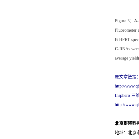
Figure 3：
A-
Fluorometer a
B-
HPRT speci
C-
RNAs were i
average yield
原文章链接
http://www.
Inspher
http://www.
北京群晓科
地址：北京