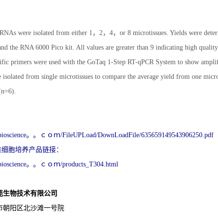
RNAs were isolated from either 1，2，4，or 8 microtissues. Yields were deter
nd the RNA 6000 Pico kit. All values are greater than 9 indicating high quali
fic primers were used with the GoTaq 1-Step RT-qPCR System to show amplifia
solated from single microtissues to compare the average yield from one microti
(n=6).
：
qbioscience。。ｃｏｍ/FileUPLoad/DownLoadFile/635659149543906250.pdf
o 三维细胞培养产品链接：
qbioscience。。ｃｏｍ/products_T304.html
苑生物技术有限公司
市朝阳区北沙滩一号院