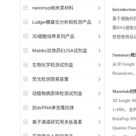
nanomyp纳米类材料
Introducti
基于细胞的
Ludger糖基化分析和检测产品
需RNA提取步骤
3D细胞培养系列产品
若想使用自动化R
Matriks抗体药ELISA试剂盒
Summary概
从3D Insig
生物化学检测试剂盒
Bioanalyze
荧光检测简易装置
Materials材
动植物病原体检测试剂盒
3D Insight M
抗dsRNA单克隆抗体
1×PBS，
ReliaPrep R
离子通道研究用多肽毒素
Quantus Flu