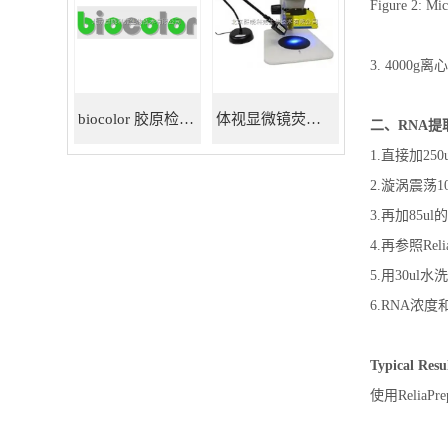
Figure 2: Mic
3. 4000
biocolor 胶原检测试剂盒
体视显微镜荧光适配器
二、RNA提取—Re
1.直接加250u
2.漩涡震荡
3.再加85ul
4.再参照Reli
5.用30ul
6.RNA浓度和产量
Typical Res
使用ReliaPr