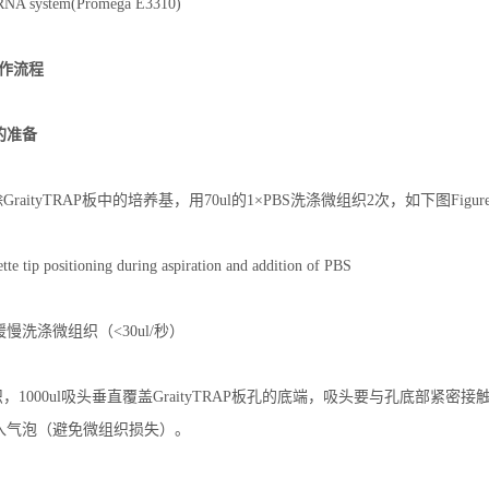
 RNA system(Promega E3310)
e操作流程
的准备
GraityTRAP板中的培养基，用70ul的1×PBS洗涤微组织2次，如下图Figure 
ette tip positioning during aspiration and addition of PBS
慢洗涤微组织（<30ul/秒）
，1000ul吸头垂直覆盖GraityTRAP板孔的底端，吸头要与孔底部紧密接触，
入气泡（避免微组织损失）。