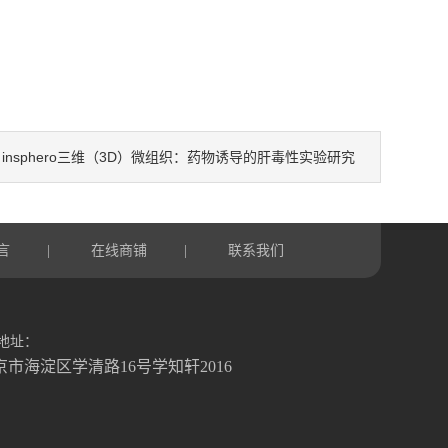
insphero三维（3D）微组织：药物诱导的肝毒性实验研究
：
言
在线商铺
联系我们
|
|
地址：
京市海淀区学清路16号学知轩2016